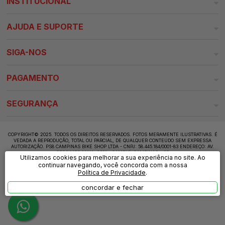
INSTITUCIONAL
AJUDA E SUPORTE
SIGA-NOS
PAGAMENTO
SEGURANÇA
COPYRIGHT© 2025. TODOS OS DIREITOS RESERVADOS. FOTOS MERAMENTE ILUSTRATIVAS. É
VEDADA A REPRODUÇÃO, TOTAL OU PARCIAL, DE QUALQUER CONTEÚDO SEM EXPRESSA
AUTORIZAÇÃO. PS8 CAMPINAS BIKE SHOP LTDA - CNPJ: 58.445.184/0001-83 ENDEREÇO: AV.
OROSIMBO MAIA, 2001 - CAMBUÍ, CAMPINAS - SP
Utilizamos cookies para melhorar a sua experiência no site. Ao
continuar navegando, você concorda com a nossa
Política de Privacidade
.
concordar e fechar