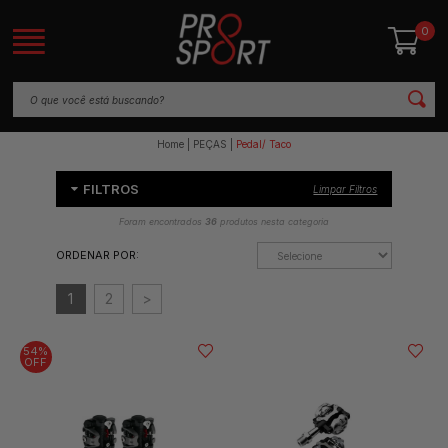
0
Home
PEÇAS
Pedal/ Taco
FILTROS
Limpar Filtros
Foram encontrados
36
produtos nesta categoria
ORDENAR POR:
1
2
>
54%
OFF