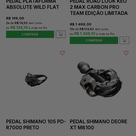
PEDAL PLATAFORMA
PEDAL ROAD LOOK KEO
ABSOLUTE WILD FLAT
2 MAX CARBON PRO
TEAM EDIÇÃO LIMITADA
R$
149,00
2
x
de
R$ 74,50
sem juros
R$
1.499,00
R$ 134,10
12
x
de
R$ 124,92
sem juros
R$ 1.349,10
COMPRAR
COMPRAR
PEDAL SHIMANO 105 PD-
PEDAL SHIMANO DEORE
R7000 PRETO
XT M8100