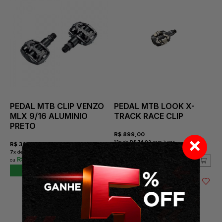
PEDAL MTB CLIP VENZO
PEDAL MTB LOOK X-
MLX 9/16 ALUMINIO
TRACK RACE CLIP
PRETO
R$
899,00
×
12
x
de
R$ 74,92
sem juros
R$
369,00
R$ 809,10
7
x
de
R$ 52,71
sem juros
R$ 332,10
COMPRAR
COMPRAR