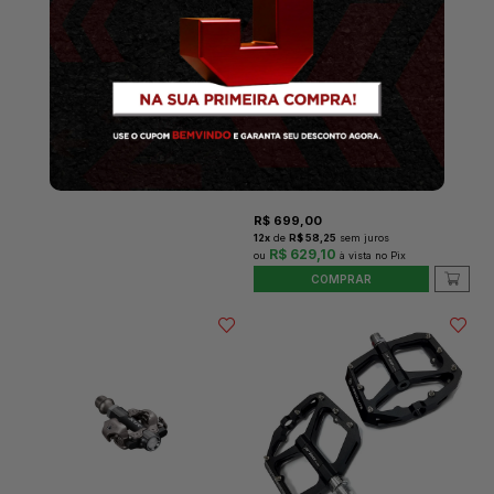
PEDAL MTB SHIMANO
PD-T421 CLICK-R
R$
699,00
12
x
de
R$ 58,25
sem juros
R$ 629,10
COMPRAR