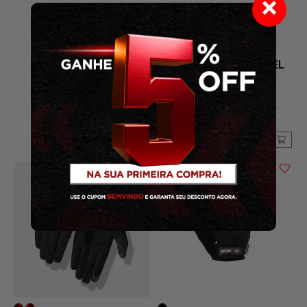
×
LUVA GIRO LA DND GEL
FEMININA FECHADA
R$
179,00
3
x
de
R$ 59,67
sem juros
R$ 161,10
COMPRAR