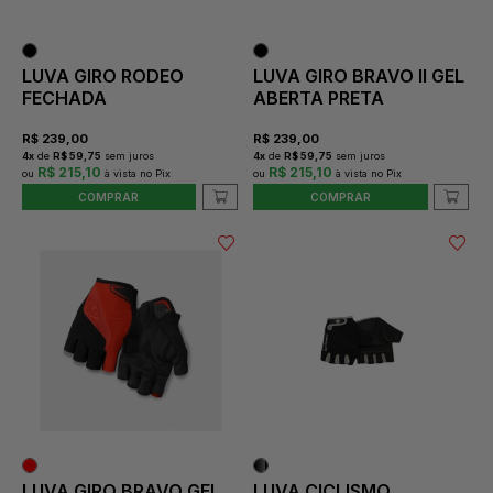
LUVA GIRO RODEO
LUVA GIRO BRAVO II GEL
FECHADA
ABERTA PRETA
R$
239,00
R$
239,00
4
x
de
R$ 59,75
sem juros
4
x
de
R$ 59,75
sem juros
R$ 215,10
R$ 215,10
COMPRAR
COMPRAR
LUVA GIRO BRAVO GEL
LUVA CICLISMO