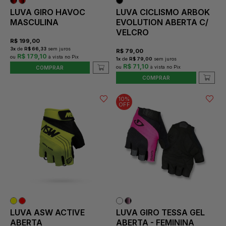
LUVA GIRO HAVOC
LUVA CICLISMO ARBOK
MASCULINA
EVOLUTION ABERTA C/
VELCRO
R$
199,00
3
x
de
R$ 66,33
sem juros
R$
79,00
R$ 179,10
1
x
de
R$ 79,00
sem juros
R$ 71,10
COMPRAR
COMPRAR
10%
OFF
LUVA ASW ACTIVE
LUVA GIRO TESSA GEL
ABERTA
ABERTA - FEMININA