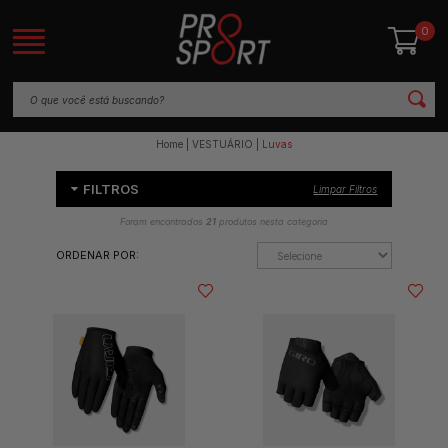
0
Home
VESTUÁRIO
Luvas
FILTROS
Limpar Filtros
Foram encontrados
21
produtos nesta categoria
ORDENAR POR: