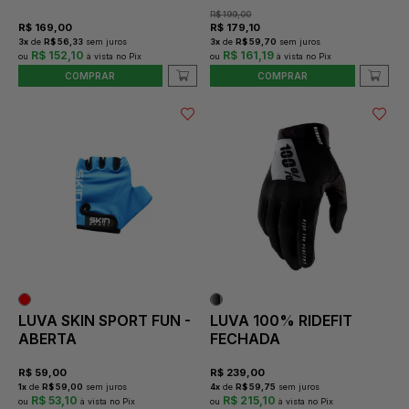
R$
199,00
R$
169,00
R$
179,10
3
x
de
R$ 56,33
sem juros
3
x
de
R$ 59,70
sem juros
R$ 152,10
R$ 161,19
COMPRAR
COMPRAR
LUVA SKIN SPORT FUN -
LUVA 100% RIDEFIT
ABERTA
FECHADA
R$
59,00
R$
239,00
1
x
de
R$ 59,00
sem juros
4
x
de
R$ 59,75
sem juros
R$ 53,10
R$ 215,10