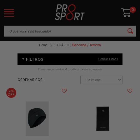
0
Home
VESTUÁRIO
Bandana / Testeira
FILTROS
Limpar Filtros
Foram encontrados
4
produtos nesta categoria
ORDENAR POR:
2%
OFF