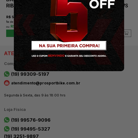
RIBEIRO
ULTRACORE PINK PAWS
R$
59,00
R$
49,00
1
x
de
R$ 59,00
sem juros
R$ 53,10
R$ 44,10
COMPRAR
COMPRAR
ATENDIMENTO
Compras Whatsapp e Site
(19) 99309-5197
atendimento@prosportbike.com.br
Segunda à Sexta, das 9 às 18:00 hrs
Loja Física
(19) 99576-9096
(19) 99495-5327
(19) 3251-9897