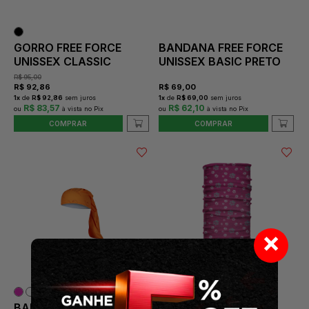
GORRO FREE FORCE
BANDANA FREE FORCE
UNISSEX CLASSIC
UNISSEX BASIC PRETO
R$
95,00
R$
92,86
R$
69,00
1
x
de
R$ 92,86
sem juros
1
x
de
R$ 69,00
sem juros
R$ 83,57
R$ 62,10
COMPRAR
COMPRAR
×
BANDANA MAURO
BANDANA CICLISMO