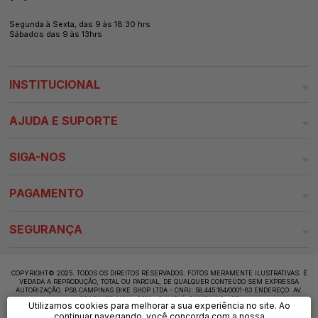
Segunda à Sexta, das 9 às 18:30 hrs
Sábados das 9 às 13hrs
INSTITUCIONAL
AJUDA E SUPORTE
SIGA-NOS
PAGAMENTO
SEGURANÇA
COPYRIGHT© 2025. TODOS OS DIREITOS RESERVADOS. FOTOS MERAMENTE ILUSTRATIVAS. É
VEDADA A REPRODUÇÃO, TOTAL OU PARCIAL, DE QUALQUER CONTEÚDO SEM EXPRESSA
AUTORIZAÇÃO. PS8 CAMPINAS BIKE SHOP LTDA - CNPJ: 58.445.184/0001-83 ENDEREÇO: AV.
OROSIMBO MAIA, 2001 - CAMBUÍ, CAMPINAS - SP
Utilizamos cookies para melhorar a sua experiência no site. Ao
continuar navegando, você concorda com a nossa