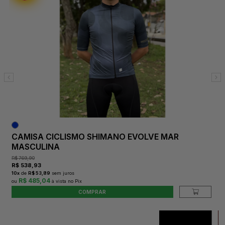
CAMISA CICLISMO SHIMANO EVOLVE MAR
MASCULINA
R$
769,90
R$
538,93
10
x
de
R$ 53,89
sem juros
R$ 485,04
COMPRAR