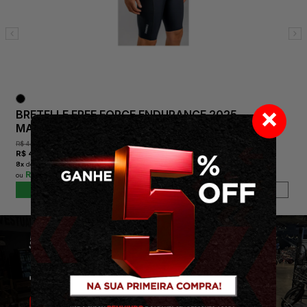
×
BRETELLE FREE FORCE ENDURANCE 2025
MASCULINO
R$
449,00
R$
438,90
8
x
de
R$ 54,86
sem juros
R$ 395,01
COMPRAR