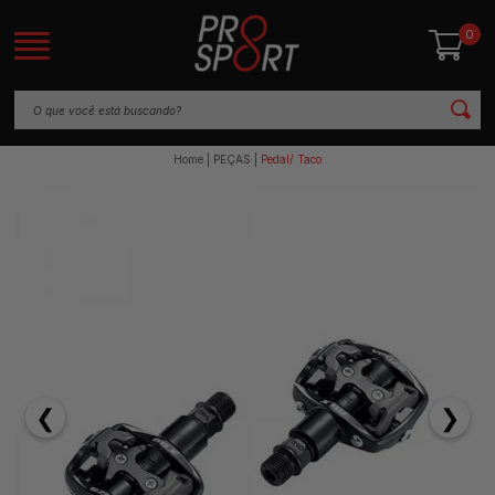
0
Home
PEÇAS
Pedal/ Taco
❮
❯