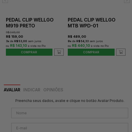
PEDAL CLIP WELLGO
PEDAL CLIP WELLGO
M919 PRETO
MTB WPD-01
R$
349,00
R$
159,00
R$
489,00
3
x
de
R$ 53,00
sem juros
9
x
de
R$ 54,33
sem juros
R$ 143,10
R$ 440,10
1
COMPRAR
COMPRAR
AVALIAR
INDICAR
OPINIÕES
Preencha seus dados, avalie e clique no botão Avaliar Produto.