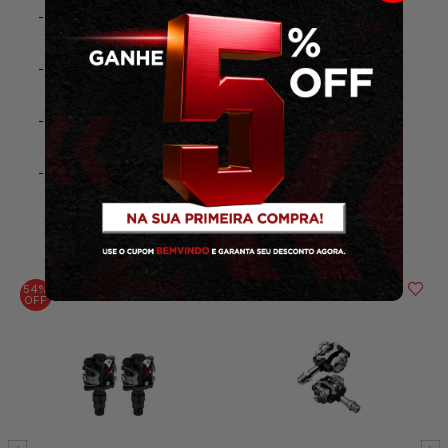
- Sistema de rolamentos de esferas
- Material Alumínio 6061
- Peso aproximado: 0,455 g
- ACOMPANHA TAQUINHO
SUGESTÕES DE COMPRA
54%
OFF