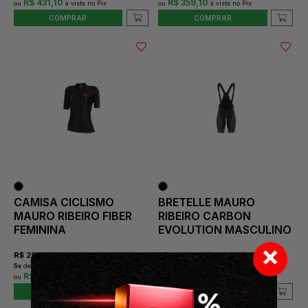
R$ 431,10
R$ 359,10
COMPRAR
COMPRAR
CAMISA CICLISMO
BRETELLE MAURO
MAURO RIBEIRO FIBER
RIBEIRO CARBON
FEMININA
EVOLUTION MASCULINO
×
R$
259,00
R$
479,00
5
x
de
R$ 51,80
sem juros
9
x
de
R$ 53,22
sem juros
R$ 233,10
R$ 431,10
COMPRAR
COMPRAR