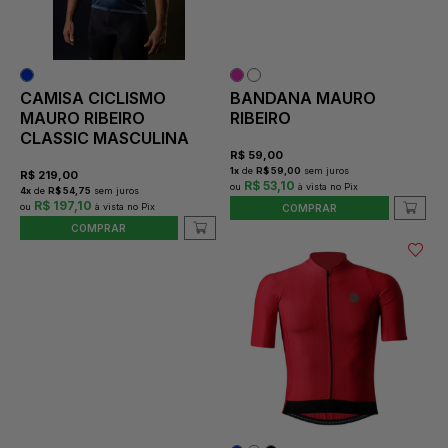
CAMISA CICLISMO
BANDANA MAURO
MAURO RIBEIRO
RIBEIRO
CLASSIC MASCULINA
R$
59,00
1
x
de
R$ 59,00
sem juros
R$
219,00
R$ 53,10
4
x
de
R$ 54,75
sem juros
R$ 197,10
COMPRAR
COMPRAR