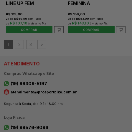
LINE UP FEM
FEMININA
R$
119,00
R$
159,00
2
x
de
R$ 59,50
sem juros
3
x
de
R$ 53,00
sem juros
R$ 107,10
R$ 143,10
COMPRAR
COMPRAR
1
2
3
>
ATENDIMENTO
Compras Whatsapp e Site
(19) 99309-5197
atendimento@prosportbike.com.br
Segunda à Sexta, das 9 às 18:00 hrs
Loja Física
(19) 99576-9096