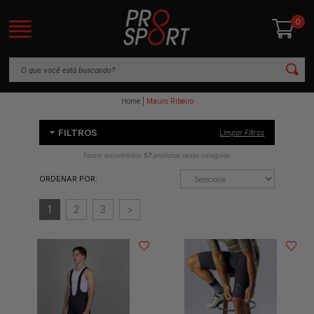
0
Home
Mauro Ribeiro
FILTROS
Limpar Filtros
Foram encontrados
57
produtos nesta categoria
ORDENAR POR:
1
2
3
>