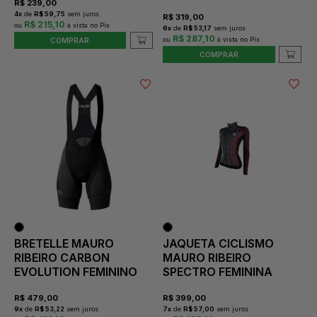
R$
239,00
4
x
de
R$ 59,75
sem juros
R$
319,00
R$ 215,10
6
x
de
R$ 53,17
sem juros
R$ 287,10
COMPRAR
COMPRAR
BRETELLE MAURO
JAQUETA CICLISMO
RIBEIRO CARBON
MAURO RIBEIRO
EVOLUTION FEMININO
SPECTRO FEMININA
R$
479,00
R$
399,00
9
x
de
R$ 53,22
sem juros
7
x
de
R$ 57,00
sem juros