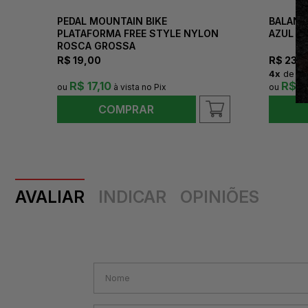
PEDAL MOUNTAIN BIKE
BALANC
PLATAFORMA FREE STYLE NYLON
AZUL IN
ROSCA GROSSA
R$
19,00
R$
239
4
x
de
R$
R$ 17,10
R$ 2
COMPRAR
AVALIAR
INDICAR
OPINIÕES