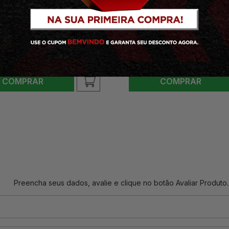
E BIKE VERDEN GEORGE PIG
BALANCE BIKE VERDEN PEPP
FANTIL SEM PEDAL
ROSA INFANTIL SEM PEDAL
,00
R$
239,00
 59,75
sem juros
4
x
de
R$ 59,75
sem juros
15,10
R$ 215,10
COMPRAR
COMPRAR
Preencha seus dados, avalie e clique no botão Avaliar Produto.