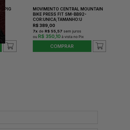
A PIG
MOVIMENTO CENTRAL MOUNTAIN
PED
BIKE PRESS FIT SM-BB92-
ALU
COR:UNICA;TAMANHO:U
R$
389,00
R$
7
x
de
R$ 55,57
sem juros
7
x
R$ 350,10
COMPRAR