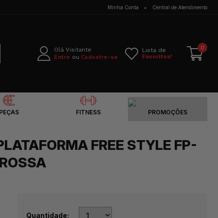
Minha Conta
Central de Atendimento
0
Olá Visitante
Lista de
Favoritos!
Entre
Cadastre-se
PEÇAS
FITNESS
PROMOÇÕES
PLATAFORMA FREE STYLE FP-
GROSSA
Quantidade