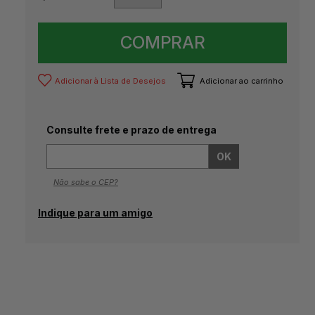
COMPRAR
Adicionar à Lista de Desejos
Adicionar ao carrinho
Consulte frete e prazo de entrega
Não sabe o CEP?
Indique para um amigo