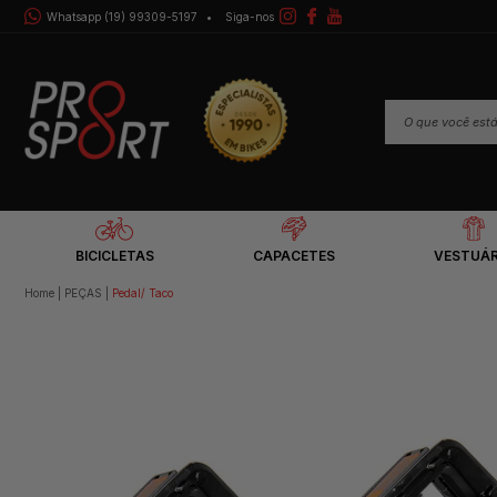
Whatsapp (19) 99309-5197
Siga-nos
BICICLETAS
CAPACETES
VESTUÁR
Home
PEÇAS
Pedal/ Taco