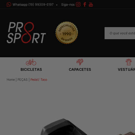
Whatsapp (19) 99309-5197
Siga-nos
BICICLETAS
CAPACETES
VESTUÁR
Home
PEÇAS
Pedal/ Taco