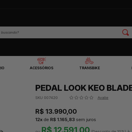
IO
ACESSÓRIOS
TRANSBIKE
PEDAL LOOK KEO BLAD
SKU 007420
Avalie
R$ 13.990,00
12
x
de
R$ 1.165,83
sem juros
R$ 12.591,00
(Desconto
de
10%)