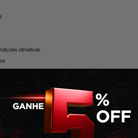
s
ndições climáticas
dos
sca de evolução, este pedal oferece dados precisos e tecnolo
 oportunidade de melhorar sua performance.