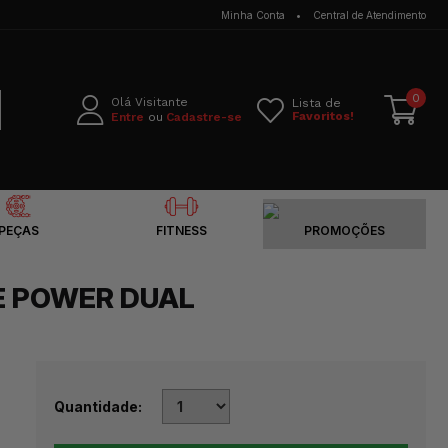
Minha Conta
Central de Atendimento
0
Olá Visitante
Lista de
Favoritos!
Entre
Cadastre-se
PEÇAS
FITNESS
PROMOÇÕES
E POWER DUAL
Quantidade