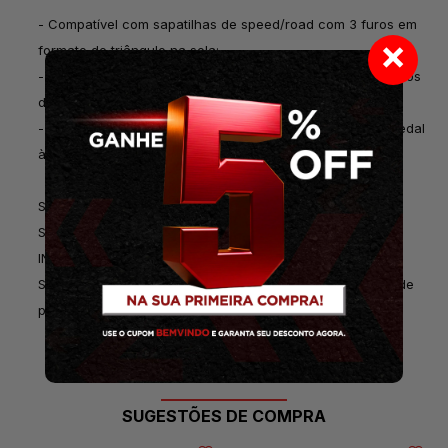
- Compatível com sapatilhas de speed/road com 3 furos em
×
formato de triângulo na sola;
- Float ("folga") de 6º lateral, ideal para iniciantes e usuários
de perfil recreativo/esportivo.
- Inclui par de tacos, parafusos e placas de fixação do pedal
à sapatilha.
SH-11- AMARELO ( 6° Float, ideal para ciclistas Iniciantes)
SH-12- AZUL ( Float de 2º lateral, ideal para ciclistas
INTERMEDIÁRIOS)
SH-10- VERMELHO ( Float de 0º FIXO, ideal para usuários de
perfil avançado)
SUGESTÕES DE COMPRA