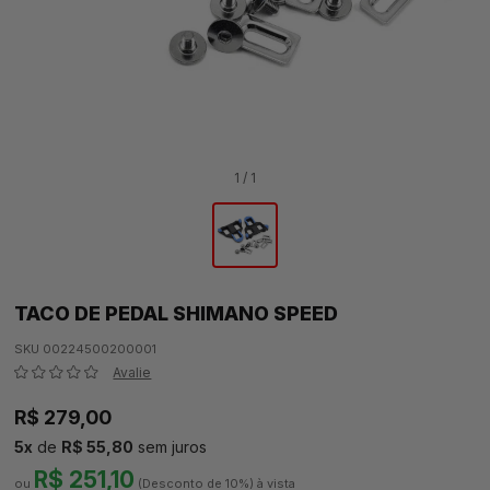
1 / 1
TACO DE PEDAL SHIMANO SPEED
SKU 00224500200001
Avalie
R$ 279,00
5
x
de
R$ 55,80
sem juros
R$ 251,10
(Desconto
de
10%)