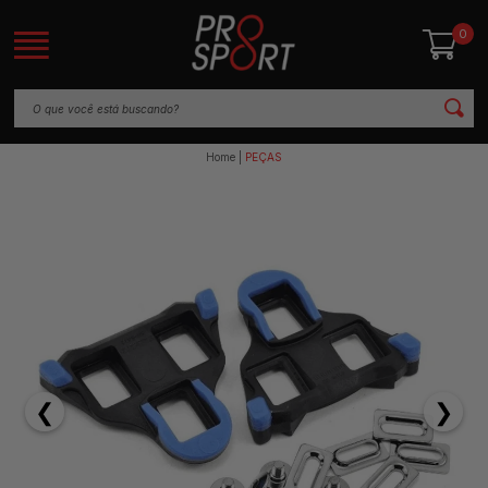
0
Home
PEÇAS
❮
❯