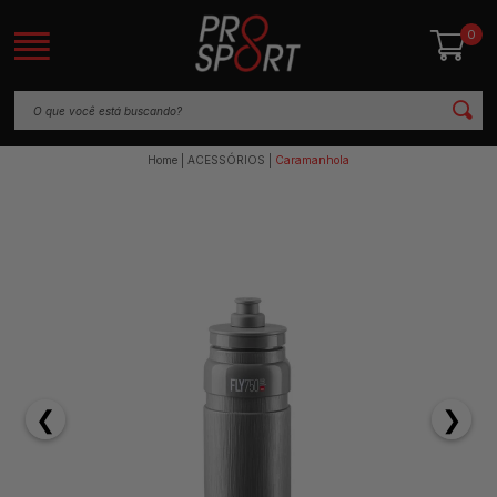
0
Home
ACESSÓRIOS
Caramanhola
❮
❯