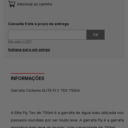
Adicionar ao carrinho
Consulte frete e prazo de entrega
Não sabe o CEP?
Indique para um amigo
INFORMAÇÕES
Garrafa Ciclismo ELITE FLY TEX 750ml
A Elite Fly Tex de 750ml é a garrafa de água mais utilizada nos
passeios mundiais por ser muito leve. A garrafa Fly é a garrafa
esportiva mais leve do mundo, com capacidade de 750ml,