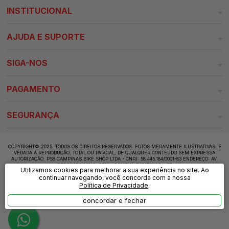
INSTITUCIONAL
AJUDA E SUPORTE
SIGA-NOS
PAGAMENTO
SEGURANÇA
COPYRIGHT© 2025. TODOS OS DIREITOS RESERVADOS. FOTOS MERAMENTE ILUSTRATIVAS. É
VEDADA A REPRODUÇÃO, TOTAL OU PARCIAL, DE QUALQUER CONTEÚDO SEM EXPRESSA
AUTORIZAÇÃO. PS8 CAMPINAS BIKE SHOP LTDA - CNPJ: 58.445.184/0001-83 ENDEREÇO: AV.
OROSIMBO MAIA, 2001 - CAMBUÍ, CAMPINAS - SP
Utilizamos cookies para melhorar a sua experiência no site. Ao
continuar navegando, você concorda com a nossa
Política de Privacidade
.
concordar e fechar