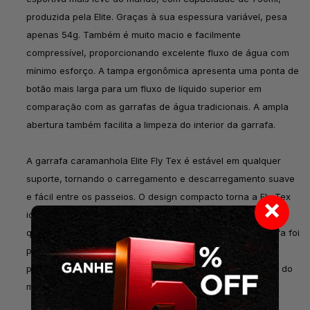
produzida pela Elite. Graças à sua espessura variável, pesa
apenas 54g. Também é muito macio e facilmente
compressível, proporcionando excelente fluxo de água com
mínimo esforço. A tampa ergonômica apresenta uma ponta de
botão mais larga para um fluxo de líquido superior em
comparação com as garrafas de água tradicionais. A ampla
abertura também facilita a limpeza do interior da garrafa.
A garrafa caramanhola Elite Fly Tex é estável em qualquer
suporte, tornando o carregamento e descarregamento suave
e fácil entre os passeios. O design compacto torna a Fly Tex
×
ideal para bicicletas de estrada, mountain bikes e MTBs de
quadro pequeno. O design prático e sustentável da garrafa foi
projetado para eliminar o excesso de material durante a
produção, criando o produto mais leve e sem desperdício do
mercado.