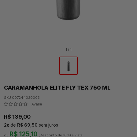
1 / 1
CARAMANHOLA ELITE FLY TEX 750 ML
SKU 007244020003
Avalie
R$ 139,00
2
x
de
R$ 69,50
sem juros
R$ 125,10
(Desconto
de
10%)