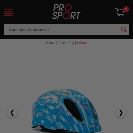
0
Home
CAPACETES
Infantil
❮
❯