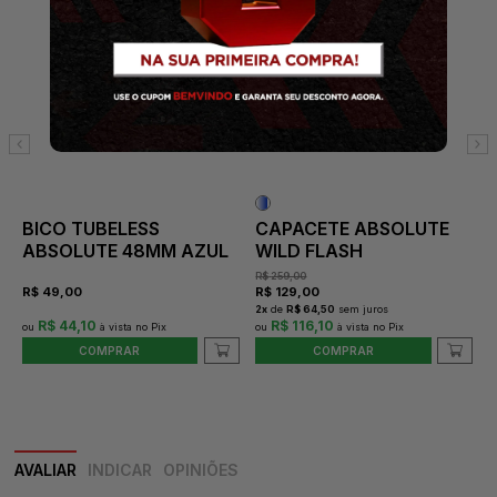
BICO TUBELESS
CAPACETE ABSOLUTE
ABSOLUTE 48MM AZUL
WILD FLASH
R$
259,00
R$
49,00
R$
129,00
2
x
de
R$ 64,50
sem juros
R$ 44,10
R$ 116,10
COMPRAR
COMPRAR
AVALIAR
INDICAR
OPINIÕES