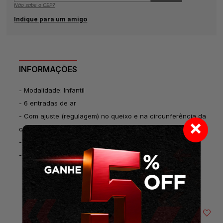
Não sabe o CEP?
Indique para um amigo
INFORMAÇÕES
- Modalidade: Infantil
- 6 entradas de ar
- Com ajuste (regulagem) no queixo e na circunferência da
×
cabeça
- Tamanho: P/M (48-52cm)
- Peso: 190g
SUGESTÕES DE COMPRA
50%
OFF